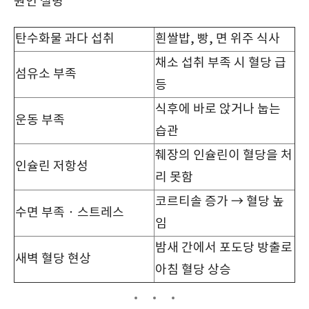
원인 설명
탄수화물 과다 섭취
흰쌀밥, 빵, 면 위주 식사
채소 섭취 부족 시 혈당 급
섬유소 부족
등
식후에 바로 앉거나 눕는
운동 부족
습관
췌장의 인슐린이 혈당을 처
인슐린 저항성
리 못함
코르티솔 증가 → 혈당 높
수면 부족 · 스트레스
임
밤새 간에서 포도당 방출로
새벽 혈당 현상
아침 혈당 상승