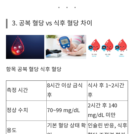
3. 공복 혈당 vs 식후 혈당 차이
항목 공복 혈당 식후 혈당
8시간 이상 금식
식사 후 1~2시간
측정 시간
후
후
2시간 후 140
정상 수치
70~99 mg/dL
mg/dL 미만
기본 혈당 상태 확
인슐린 반응, 식후
용도