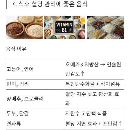
7. 식후 혈당 관리에 좋은 음식
음식 이유
오메가3 지방산 → 인슐린
고등어, 연어
민감도↑
현미, 귀리
복합탄수화물 + 식이섬유
혈당 지수 낮고 항산화 효
양배추, 브로콜리
과
두부, 달걀
저탄수 고단백 식품
견과류
혈당 지연 효과 + 포만감↑