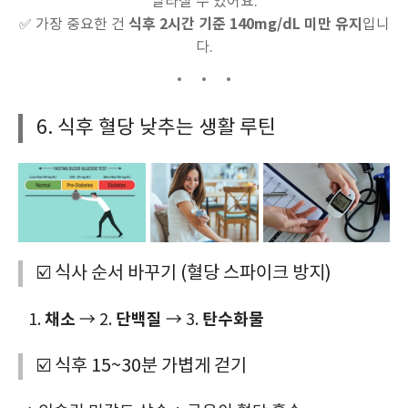
달라질 수 있어요.
식후 2시간 기준 140mg/dL 미만 유지
✅ 가장 중요한 건
입니
다.
6. 식후 혈당 낮추는 생활 루틴
☑️ 식사 순서 바꾸기 (혈당 스파이크 방지)
채소
단백질
탄수화물
→ 2.
→ 3.
☑️ 식후 15~30분 가볍게 걷기