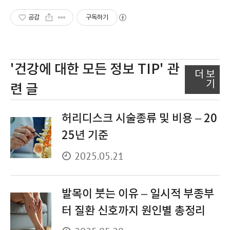
공감
구독하기
'건강에 대한 모든 정보 TIP'
관
더 보
기
련 글
허리디스크 시술종류 및 비용 – 20
25년 기준
2025.05.21
발목이 붓는 이유 – 일시적 부종부
터 질환 신호까지 원인별 총정리