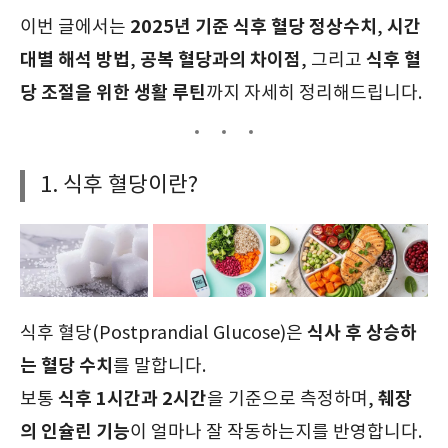
2025년 기준 식후 혈당 정상수치
시간
이번 글에서는
,
대별 해석 방법
공복 혈당과의 차이점
식후 혈
,
, 그리고
당 조절을 위한 생활 루틴
까지 자세히 정리해드립니다.
1. 식후 혈당이란?
식사 후 상승하
식후 혈당(Postprandial Glucose)은
는 혈당 수치
를 말합니다.
식후 1시간과 2시간
췌장
보통
을 기준으로 측정하며,
의 인슐린 기능
이 얼마나 잘 작동하는지를 반영합니다.