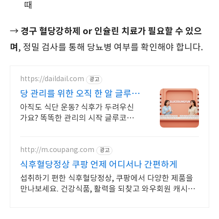
때
경구 혈당강하제 or 인슐린 치료가 필요할 수 있으
→
며
, 정밀 검사를 통해 당뇨병 여부를 확인해야 합니다.
https://daildail.com
광고
당 관리를 위한 오직 한 알 글루코
섬균
아직도 식단 운동? 식후가 두려우신
가요? 똑똑한 관리의 시작 글루코섬
균 라이브커머스 12차 완판 행진
http://m.coupang.com
광고
식후혈당정상 쿠팡 언제 어디서나 간편하게
섭취하기 편한 식후혈당정상, 쿠팡에서 다양한 제품을
만나보세요. 건강식품, 활력을 되찾고 와우회원 캐시적
립도 받으세요.