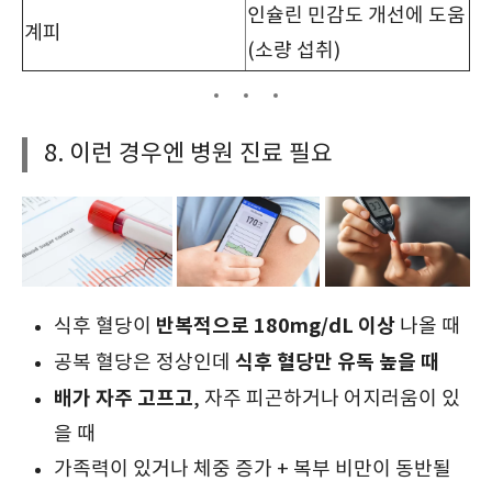
인슐린 민감도 개선에 도움
계피
(소량 섭취)
8. 이런 경우엔 병원 진료 필요
반복적으로 180mg/dL 이상
식후 혈당이
나올 때
식후 혈당만 유독 높을 때
공복 혈당은 정상인데
배가 자주 고프고
, 자주 피곤하거나 어지러움이 있
을 때
가족력이 있거나 체중 증가 + 복부 비만이 동반될