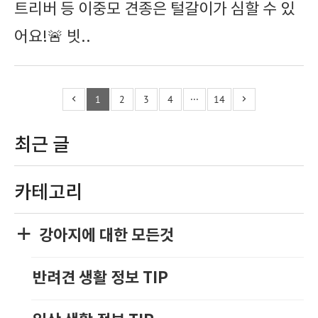
트리버 등 이중모 견종은 털갈이가 심할 수 있
어요!🚨 빗..
1
2
3
4
···
14
최근 글
카테고리
강아지에 대한 모든것
반려견 생활 정보 TIP