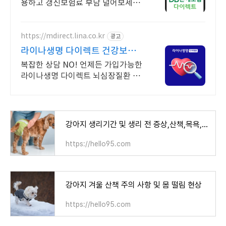
용하고 갱신보험료 부담 덜어보세요!
추가할인!자사오프라인대비 평균18.
6%에서19.0%로 저렴(보험시작25.
5.6~)
https://mdirect.lina.co.kr
광고
라이나생명 다이렉트 건강보험
최대 3만원 상품권 증정
복잡한 상담 NO! 언제든 가입가능한
라이나생명 다이렉트 뇌심장질환 보
험!(특약)
강아지 생리기간 및 생리 전 증상,산책,목욕,주기
https://hello95.com
강아지 겨울 산책 주의 사항 및 몸 떨림 현상
https://hello95.com