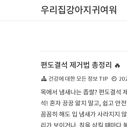
우리집강아지귀여워
편도결석 제거법 총정리 🔥
202
건강에 대한 모든 정보 TIP
목에서 냄새나는 좁쌀? 편도결석 제
석! 혼자 끙끙 앓지 말고, 쉽고 
꼼꼼히 해도 입 냄새가 사라지지 
리가 보이거나, 침을 삼킬 때마다 