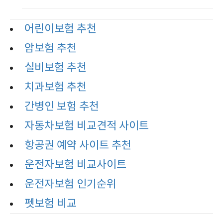
어린이보험 추천
암보험 추천
실비보험 추천
치과보험 추천
간병인 보험 추천
자동차보험 비교견적 사이트
항공권 예약 사이트 추천
운전자보험 비교사이트
운전자보험 인기순위
펫보험 비교