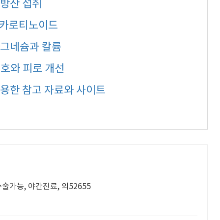
지방산 섭취
와 카로티노이드
 마그네슘과 칼륨
보호와 피로 개선
유용한 참고 자료와 사이트
술가능, 야간진료, 의52655