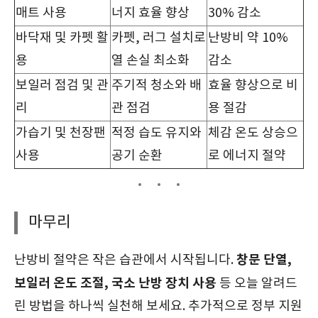
매트 사용
너지 효율 향상
30% 감소
바닥재 및 카펫 활
카펫, 러그 설치로
난방비 약 10%
용
열 손실 최소화
감소
보일러 점검 및 관
주기적 청소와 배
효율 향상으로 비
리
관 점검
용 절감
가습기 및 천장팬
적정 습도 유지와
체감 온도 상승으
사용
공기 순환
로 에너지 절약
마무리
창문 단열,
난방비 절약은 작은 습관에서 시작됩니다.
보일러 온도 조절, 국소 난방 장치 사용
등 오늘 알려드
린 방법을 하나씩 실천해 보세요. 추가적으로 정부 지원