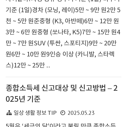
기준 (1일)경차 (모닝, 레이)5만 ~ 9만 원2만 5
천 ~ 5만 원준중형 (K3, 아반떼)6만 ~ 12만 원
3만 ~ 6만 원중형 (쏘나타, K5)7만 ~ 15만 원4
만 ~ 7만 원SUV (투싼, 스포티지)9만 ~ 20만
원6만 ~ 10만 원9인승 이상 (카니발, 스타렉
스)12만 ~ 25만 ..
종합소득세 신고대상 및 신고방법 – 2
025년 기준
2025.05.23
일상 생활 정보 TIP
5월은 ‘세금의 달’이라고 불릴 만큼 종합소득